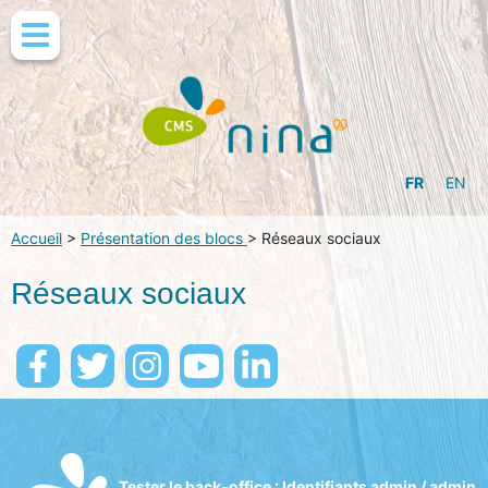
FR
EN
Accueil
>
Présentation des blocs
>
Réseaux sociaux
Réseaux sociaux
Tester le back-office
: Identifiants admin / admin